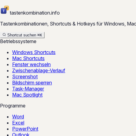
tastenkombination
.
info
Tastenkombinationen, Shortcuts & Hotkeys für Windows, Mac un
Shortcut suchen
⌘
K
Betriebssysteme
Windows Shortcuts
Mac Shortcuts
Fenster wechseln
Zwischenablage-Verlauf
Screenshot
Bildschirm sperren
Task-Manager
Mac Spotlight
Programme
Word
Excel
PowerPoint
Outlook