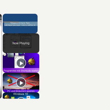
×
×
Unmute
Now Playing