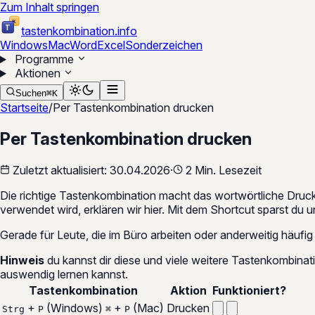
Zum Inhalt springen
K
T
tastenkombination
.
info
Windows
Mac
Word
Excel
Sonderzeichen
Programme
Aktionen
Suchen
⌘
K
Startseite
/
Per Tastenkombination drucken
Per Tastenkombination drucken
Zuletzt aktualisiert:
30.04.2026
·
2 Min. Lesezeit
Die richtige Tastenkombination macht das wortwörtliche Dru
verwendet wird, erklären wir hier. Mit dem Shortcut sparst du
Gerade für Leute, die im Büro arbeiten oder anderweitig häuf
Hinweis
du kannst dir diese und viele weitere Tastenkombina
auswendig lernen kannst.
Tastenkombination
Aktion
Funktioniert?
+
(Windows)
+
(Mac)
Drucken
Strg
P
⌘
P