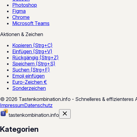
Photoshop
Figma
Chrome
Microsoft Teams
Aktionen & Zeichen
Kopieren (Strg+C)
Einfügen (Strg+V)
Rückgängig (Strg+Z)
Speichern (Strg+S)
Suchen (Strg+F)
Emoji einfügen
Euro-Zeichen €
Sonderzeichen
© 2026 Tastenkombination.info - Schnelleres & effizienteres A
Impressum
Datenschutz
tastenkombination
.
info
Kategorien