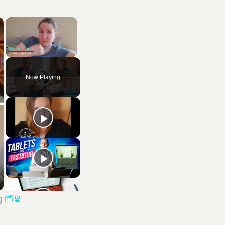
×
×
Unmute
Now Playing
 🗂️📆