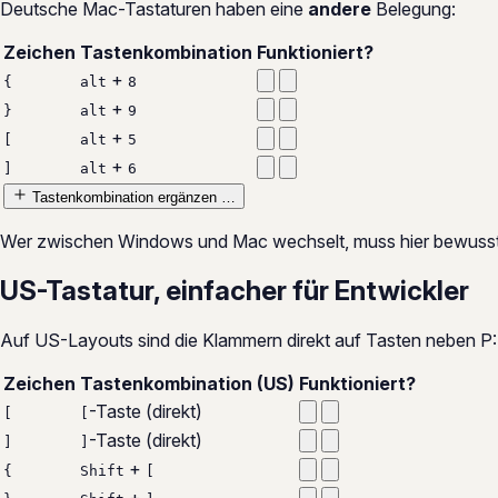
Deutsche Mac-Tastaturen haben eine
andere
Belegung:
Zeichen
Tastenkombination
Funktioniert?
+
{
alt
8
+
}
alt
9
+
[
alt
5
+
]
alt
6
Tastenkombination ergänzen …
Wer zwischen Windows und Mac wechselt, muss hier bewusst 
US-Tastatur, einfacher für Entwickler
Auf US-Layouts sind die Klammern direkt auf Tasten neben P:
Zeichen
Tastenkombination (US)
Funktioniert?
-Taste (direkt)
[
[
-Taste (direkt)
]
]
+
{
Shift
[