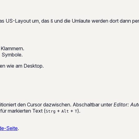
 das US-Layout um, das
und die Umlaute werden dort dann per
ß
 Klammern.
e Symbole.
onen wie am Desktop.
itioniert den Cursor dazwischen. Abschaltbar unter
Editor: Au
für markierten Text (
+
+
).
Strg
Alt
T
e-Seite
.