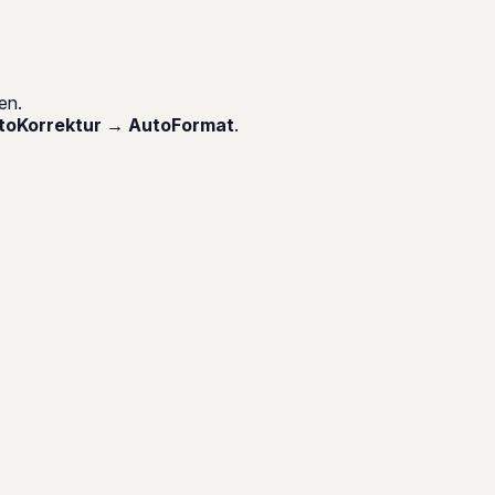
en.
toKorrektur → AutoFormat
.