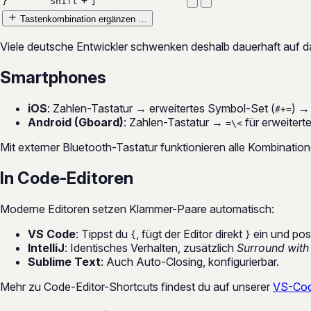
+
}
Shift
]
Tastenkombination ergänzen …
Viele deutsche Entwickler schwenken deshalb dauerhaft auf
Smartphones
iOS
: Zahlen-Tastatur → erweitertes Symbol-Set (
) →
#+=
Android (Gboard)
: Zahlen-Tastatur →
für erweitert
=\<
Mit externer Bluetooth-Tastatur funktionieren alle Kombinati
In Code-Editoren
Moderne Editoren setzen Klammer-Paare automatisch:
VS Code
: Tippst du
, fügt der Editor direkt
ein und pos
{
}
IntelliJ
: Identisches Verhalten, zusätzlich
Surround with
Sublime Text
: Auch Auto-Closing, konfigurierbar.
Mehr zu Code-Editor-Shortcuts findest du auf unserer
VS-Cod