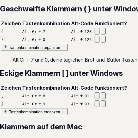
Geschweifte Klammern { } unter Wind
Zeichen
Tastenkombination
Alt-Code
Funktioniert?
+
+
{
Alt Gr
7
Alt
123
+
+
}
Alt Gr
0
Alt
125
Tastenkombination ergänzen …
Alt Gr + 7 und 0, deine täglichen Brot-und-Butter-Tasten 
Eckige Klammern [ ] unter Windows
Zeichen
Tastenkombination
Alt-Code
Funktioniert?
+
+
[
Alt Gr
8
Alt
91
+
+
]
Alt Gr
9
Alt
93
Tastenkombination ergänzen …
Klammern auf dem Mac