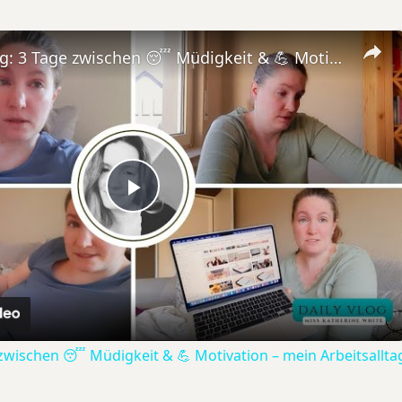
🎥 Daily Vlog: 3 Tage zwischen 😴 Müdigkeit & 💪 Motivation – mein Arbeitsalltag 🗂️📆
Play
Video
 zwischen 😴 Müdigkeit & 💪 Motivation – mein Arbeitsalltag