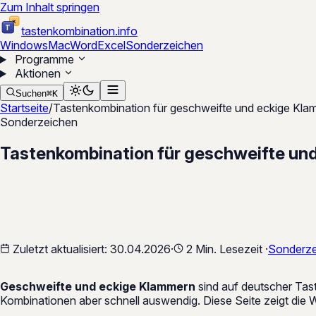
Zum Inhalt springen
K
T
tastenkombination
.
info
Windows
Mac
Word
Excel
Sonderzeichen
Programme
Aktionen
Suchen
⌘
K
Startseite
/
Tastenkombination für geschweifte und eckige Kl
Sonderzeichen
Tastenkombination für geschweifte un
Zuletzt aktualisiert:
30.04.2026
·
2 Min. Lesezeit
·
Sonderze
Geschweifte und eckige Klammern
sind auf deutscher Tast
Kombinationen aber schnell auswendig. Diese Seite zeigt di