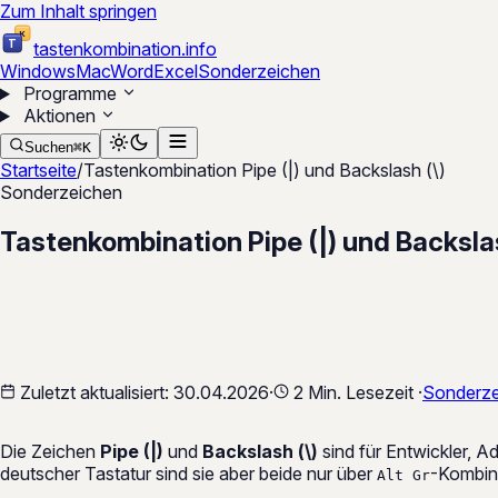
Zum Inhalt springen
K
T
tastenkombination
.
info
Windows
Mac
Word
Excel
Sonderzeichen
Programme
Aktionen
Suchen
⌘
K
Startseite
/
Tastenkombination Pipe (|) und Backslash (\)
Sonderzeichen
Tastenkombination Pipe (|) und Backslas
Zuletzt aktualisiert:
30.04.2026
·
2 Min. Lesezeit
·
Sonderze
Die Zeichen
Pipe (|)
und
Backslash (\)
sind für Entwickler, 
deutscher Tastatur sind sie aber beide nur über
-Kombin
Alt Gr