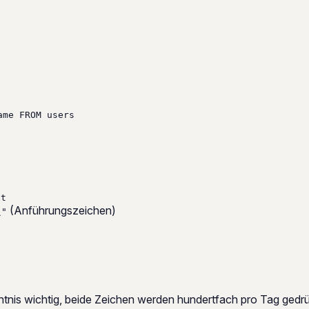
ame FROM users
xt
(Anführungszeichen)
\"
htnis wichtig, beide Zeichen werden hundertfach pro Tag gedr