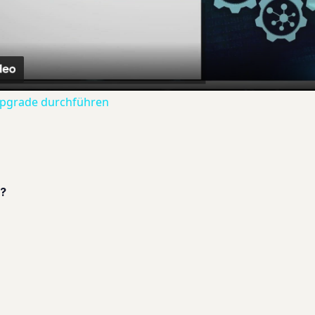
Video
Upgrade durchführen
t?