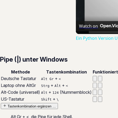
Watch on
Ein Python Version 
Pipe (|) unter Windows
Methode
Tastenkombination
Funktionier
Deutsche Tastatur
+
Alt Gr
<
Laptop ohne AltGr
+
+
Strg
Alt
<
Alt-Code (universell)
+
(Nummernblock)
Alt
124
US-Tastatur
+
Shift
\
Tastenkombination ergänzen …
Alt Gr + <, die Pipe für jede Shell.