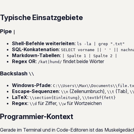
Typische Einsatzgebiete
Pipe
|
Shell-Befehle weiterleiten
:
ls -la | grep ".txt"
SQL-Konkatenation
:
SELECT vorname || ' ' || nachn
Markdown-Tabellen
:
| Spalte 1 | Spalte 2 |
Regex OR
:
findet beide Wörter
/kat|hund/
Backslash
\\
Windows-Pfade
:
C:\\Users\\Max\\Documents\\file.t
Escape-Sequenzen
:
(Zeilenumbruch),
(Tab),
\\n
\\t
\
LaTeX
:
,
\\section{Einleitung}
\\textbf{fett}
Regex
:
für Ziffer,
für Wortzeichen
\\d
\\w
Programmier-Kontext
Gerade im Terminal und in Code-Editoren ist das Muskelgedäc