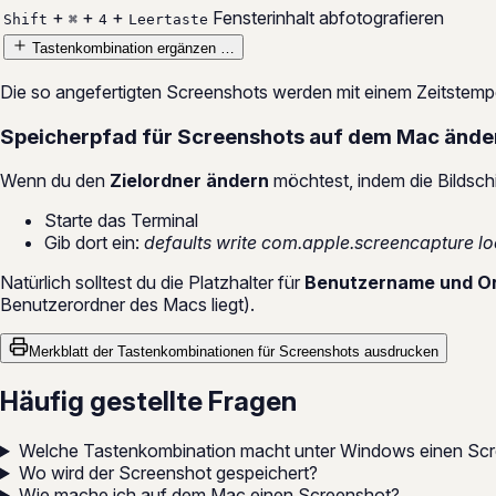
+
+
+
Fensterinhalt abfotografieren
Shift
⌘
4
Leertaste
Tastenkombination ergänzen …
Die so angefertigten Screenshots werden mit einem Zeitstemp
Speicherpfad für Screenshots auf dem Mac ände
Wenn du den
Zielordner ändern
möchtest, indem die Bildsch
Starte das Terminal
Gib dort ein:
defaults write com.apple.screencapture
Natürlich solltest du die Platzhalter für
Benutzername und O
Benutzerordner des Macs liegt).
Merkblatt der Tastenkombinationen für Screenshots ausdrucken
Häufig gestellte Fragen
Welche Tastenkombination macht unter Windows einen Sc
Wo wird der Screenshot gespeichert?
Wie mache ich auf dem Mac einen Screenshot?