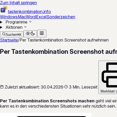
Zum Inhalt springen
K
T
tastenkombination
.
info
Windows
Mac
Word
Excel
Sonderzeichen
Programme
Aktionen
Suchen
⌘
K
Startseite
/
Per Tastenkombination Screenshot aufnehmen
Per Tastenkombination Screenshot au
Zuletzt aktualisiert:
30.04.2026
·
3 Min. Lesezeit
Merkblatt 
Per Tastenkombination Screenshots machen
geht viel e
kann es in den verschiedensten Situationen sehr nützlich sein.