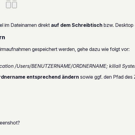
el im Dateinamen direkt
auf dem Schreibtisch
bzw. Desktop 
rn
irmaufnahmen gespeichert werden, gehe dazu wie folgt vor:
 location /Users/BENUTZERNAME/ORDNERNAME; killall Syst
rdnername entsprechend ändern
sowie ggf. den Pfad des Zi
reenshot?