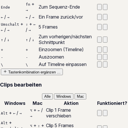
+
fn
Zum Sequenz-Ende
Ende
→
/
/
Ein Frame zurück/vor
←
→
←
→
+
+
Umschalt
⇧
←
5 Frames
/
/
←
→
→
Zum vorherigen/nächsten
/
/
↑
↓
↑
↓
Schnittpunkt
Einzoomen (Timeline)
+
+
Auszoomen
-
-
Auf Timeline einpassen
\
\
Tastenkombination ergänzen …
Clips bearbeiten
Alle
Windows
Mac
Windows
Mac
Aktion
Funktioniert?
+
/
Clip 1 Frame
⌥
←
+
/
Alt
←
→
verschieben
→
+
Alt
+
+
Clip 5 Frames
⌥
⇧