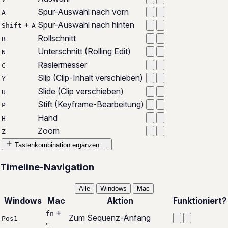
Spur-Auswahl nach vorn
A
+
Spur-Auswahl nach hinten
Shift
A
Rollschnitt
B
Unterschnitt (Rolling Edit)
N
Rasiermesser
C
Slip (Clip-Inhalt verschieben)
Y
Slide (Clip verschieben)
U
Stift (Keyframe-Bearbeitung)
P
Hand
H
Zoom
Z
Tastenkombination ergänzen …
Timeline-Navigation
Alle
Windows
Mac
Windows
Mac
Aktion
Funktioniert?
+
fn
Zum Sequenz-Anfang
Pos1
←