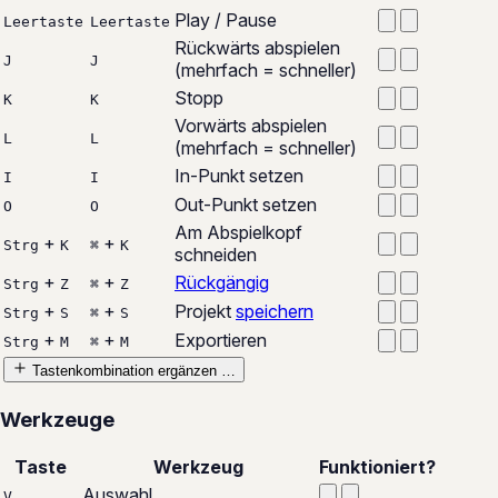
Play / Pause
Leertaste
Leertaste
Rückwärts abspielen
J
J
(mehrfach = schneller)
Stopp
K
K
Vorwärts abspielen
L
L
(mehrfach = schneller)
In-Punkt setzen
I
I
Out-Punkt setzen
O
O
Am Abspielkopf
+
+
Strg
K
⌘
K
schneiden
+
+
Rückgängig
Strg
Z
⌘
Z
+
+
Projekt
speichern
Strg
S
⌘
S
+
+
Exportieren
Strg
M
⌘
M
Tastenkombination ergänzen …
Werkzeuge
Taste
Werkzeug
Funktioniert?
Auswahl
V