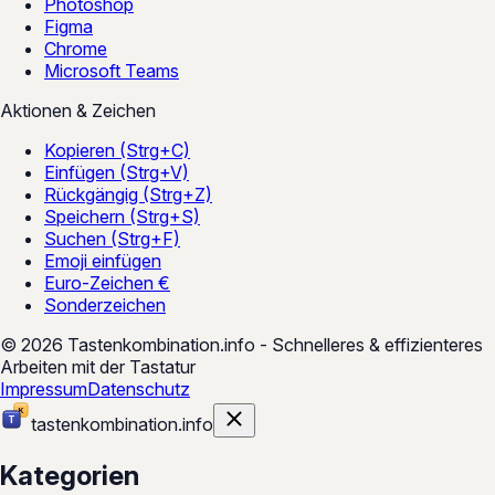
Photoshop
Figma
Chrome
Microsoft Teams
Aktionen & Zeichen
Kopieren (Strg+C)
Einfügen (Strg+V)
Rückgängig (Strg+Z)
Speichern (Strg+S)
Suchen (Strg+F)
Emoji einfügen
Euro-Zeichen €
Sonderzeichen
© 2026 Tastenkombination.info - Schnelleres & effizienteres
Arbeiten mit der Tastatur
Impressum
Datenschutz
tastenkombination
.
info
Kategorien