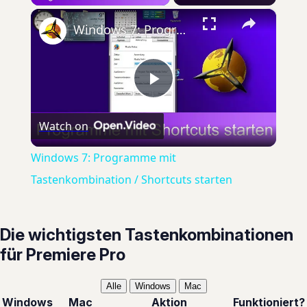
×
Windows 7: Programme mit Tastenkombination / Shortcuts starten
Play
Watch on
Video
Windows 7: Programme mit
Tastenkombination / Shortcuts starten
Die wichtigsten Tastenkombinationen
für Premiere Pro
Alle
Windows
Mac
Windows
Mac
Aktion
Funktioniert?