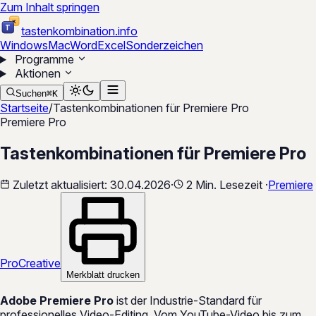
Zum Inhalt springen
K
T
tastenkombination
.
info
Windows
Mac
Word
Excel
Sonderzeichen
Programme
Aktionen
Suchen
⌘
K
Startseite
/
Tastenkombinationen für Premiere Pro
Premiere Pro
Tastenkombinationen für Premiere Pro
Zuletzt aktualisiert:
30.04.2026
·
2 Min. Lesezeit
·
Premiere
Pro
Creative
Merkblatt drucken
Adobe Premiere Pro
ist der Industrie-Standard für
professionelles Video-Editing. Vom YouTube-Video bis zum