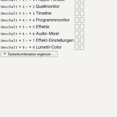
+
+
Quellmonitor
Umschalt
2
⇧
2
+
+
Timeline
Umschalt
3
⇧
3
+
+
Programmmonitor
Umschalt
4
⇧
4
+
+
Effekte
Umschalt
5
⇧
5
+
+
Audio-Mixer
Umschalt
6
⇧
6
+
+
Effekt-Einstellungen
Umschalt
7
⇧
7
+
+
Lumetri-Color
Umschalt
9
⇧
9
Tastenkombination ergänzen …