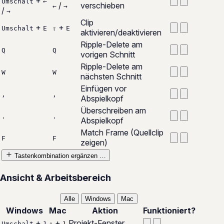
+
Umschalt
←
/
verschieben
←
→
/
→
Clip
+
+
Umschalt
E
⇧
E
aktivieren/deaktivieren
Ripple-Delete am
Q
Q
vorigen Schnitt
Ripple-Delete am
W
W
nächsten Schnitt
Einfügen vor
,
,
Abspielkopf
Überschreiben am
.
.
Abspielkopf
Match Frame (Quellclip
F
F
zeigen)
Tastenkombination ergänzen …
Ansicht & Arbeitsbereich
Alle
Windows
Mac
Windows
Mac
Aktion
Funktioniert?
+
+
Projekt-Fenster
Umschalt
1
⇧
1